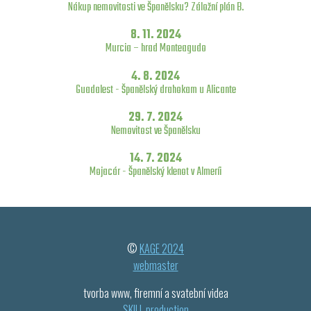
Nákup nemovitosti ve Španělsku? Záložní plán B.
8. 11. 2024
Murcia – hrad Monteagudo
4. 8. 2024
Guadalest - Španělský drahokam u Alicante
29. 7. 2024
Nemovitost ve Španělsku
14. 7. 2024
Mojacár - Španělský klenot v Almeríi
©
KAGE 2024
webmaster
tvorba www, firemní a svatební videa
SKILL production