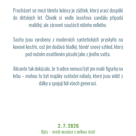
Procházet se mezi těmito kolosy je zážitek, který vrací dospělé
do dětských let. Člověk si vedle Josefova sandálu připadá
maličký, ale zároveň součástí něčeho velkého.
Sochy jsou vyrobeny z moderních syntetických pryskyřic na
kovové kostře, což jim dodává hladký, téměř snový vzhled, který
pod nočním osvětlením působí jako z jiného světa.
Alicante tak dokázalo, že tradice nemusí být jen malé figurky na
krbu – mohou to být majáky sváteční nálady, které jsou vidět z
dálky a spojují lidi všech generací.
2. 7. 2026
Ojós – malá vesnice s velkou duší