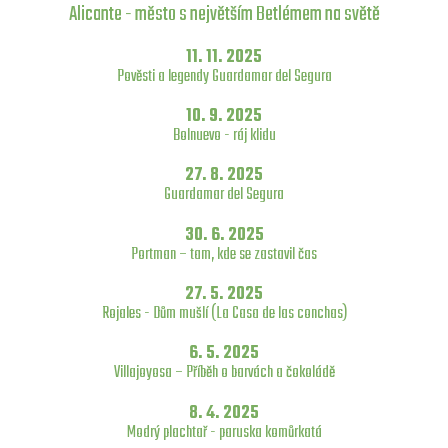
Alicante - město s největším Betlémem na světě
11. 11. 2025
Pověsti a legendy Guardamar del Segura
10. 9. 2025
Bolnuevo - ráj klidu
27. 8. 2025
Guardamar del Segura
30. 6. 2025
Portman – tam, kde se zastavil čas
27. 5. 2025
Rojales - Dům mušlí (La Casa de las conchas)
6. 5. 2025
Villajoyosa – Příběh o barvách a čokoládě
8. 4. 2025
Modrý plachtař - paruska komůrkatá