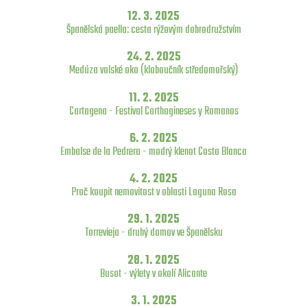
12. 3. 2025
Španělská paella: cesta rýžovým dobrodružstvím
24. 2. 2025
Medúza volské oko (kloboučník středomořský)
11. 2. 2025
Cartagena - Festival Carthagineses y Romanos
6. 2. 2025
Embalse de la Pedrera - modrý klenot Costa Blanca
4. 2. 2025
Proč koupit nemovitost v oblasti Laguna Rosa
29. 1. 2025
Torrevieja - druhý domov ve Španělsku
28. 1. 2025
Busot - výlety v okolí Alicante
3. 1. 2025