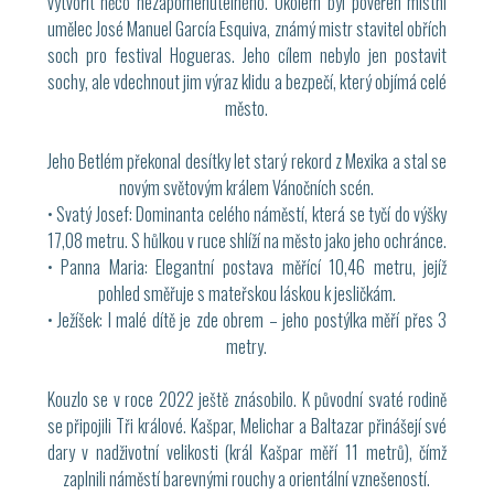
vytvořit něco nezapomenutelného. Úkolem byl pověřen místní
umělec José Manuel García Esquiva, známý mistr stavitel obřích
soch pro festival Hogueras. Jeho cílem nebylo jen postavit
sochy, ale vdechnout jim výraz klidu a bezpečí, který objímá celé
město.
Jeho Betlém překonal desítky let starý rekord z Mexika a stal se
novým světovým králem Vánočních scén.
• Svatý Josef: Dominanta celého náměstí, která se tyčí do výšky
17,08 metru. S hůlkou v ruce shlíží na město jako jeho ochránce.
• Panna Maria: Elegantní postava měřící 10,46 metru, jejíž
pohled směřuje s mateřskou láskou k jesličkám.
• Ježíšek: I malé dítě je zde obrem – jeho postýlka měří přes 3
metry.
Kouzlo se v roce 2022 ještě znásobilo. K původní svaté rodině
se připojili Tři králové. Kašpar, Melichar a Baltazar přinášejí své
dary v nadživotní velikosti (král Kašpar měří 11 metrů), čímž
zaplnili náměstí barevnými rouchy a orientální vznešeností.