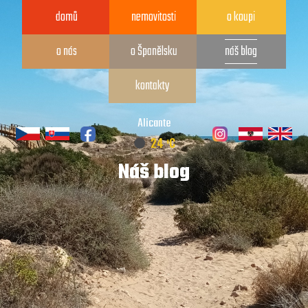
domů
nemovitosti
o koupi
o nás
o Španělsku
náš blog
kontakty
Alicante
o
24
C
Náš blog