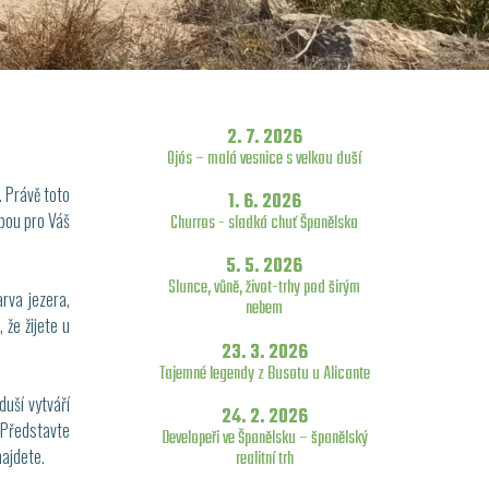
2. 7. 2026
Ojós – malá vesnice s velkou duší
. Právě toto
1. 6. 2026
lbou pro Váš
Churros - sladká chuť Španělska
5. 5. 2026
Slunce, vůně, život-trhy pod širým
arva jezera,
nebem
 že žijete u
23. 3. 2026
Tajemné legendy z Busotu u Alicante
uší vytváří
24. 2. 2026
 Představte
Developeři ve Španělsku – španělský
najdete.
realitní trh