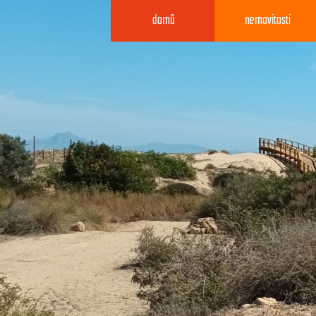
domů
nemovitosti