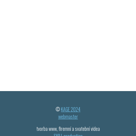
©
KAGE 2024
webmaster
tvorba www, firemní a svatební videa