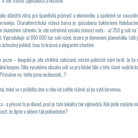
A teď trochu zajímavostí a historie.
jako důležitý zdroj pro španělský průmysl a ekonomiku a společně se soused
orrevieja. Charakteristická růžová barva je způsobena bakteriemi Halobacte
ím slunečním zářením. Je zde extrémně vysoká slanost vody – až 350 g soli na 1 l
pě. Vyprodukuje až 800 000 tun soli ročně. Jezero je domovem plameňáků. Lidé 
o úchvatný pohled. Jsou to krásná a elegantní stvoření.
e pozor – koupání je zde striktně zakázané, místní policisté nám tvrdí, že by
lně koupou. Díky vysokému obsahu soli se prý lidské tělo v této slané vodě krá
Přiznáme se, tohle jsme nezkoušeli…?
ná, mění se v průběhu dne a roku od světle růžové až po sytě červenou.
ěta - a přesně to je důvod, proč je tato lokalita tak výjimečná. Kde jinde můžete m
ocit, že žijete v něčem tak jedinečném?