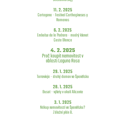
11. 2. 2025
Cartagena - Festival Carthagineses y
Romanos
6. 2. 2025
Embalse de la Pedrera - modrý klenot
Costa Blanca
4. 2. 2025
Proč koupit nemovitost v
oblasti Laguna Rosa
29. 1. 2025
Torrevieja - druhý domov ve Španělsku
28. 1. 2025
Busot - výlety v okolí Alicante
3. 1. 2025
Nákup nemovitosti ve Španělsku?
Záložní plán B.