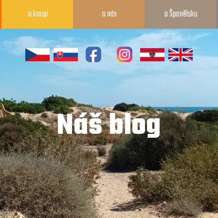
o koupi
o nás
o Španělsku
Náš blog