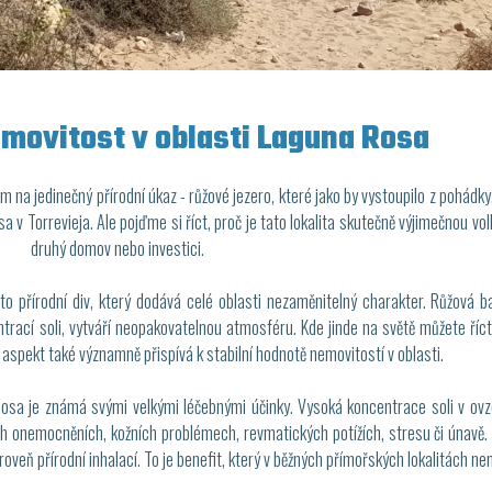
emovitost v oblasti Laguna Rosa
m na jedinečný přírodní úkaz - růžové jezero, které jako by vystoupilo z pohádky
sa v Torrevieja. Ale pojďme si říct, proč je tato lokalita skutečně výjimečnou vo
druhý domov nebo investici.
 to přírodní div, který dodává celé oblasti nezaměnitelný charakter. Růžová b
ací soli, vytváří neopakovatelnou atmosféru. Kde jinde na světě můžete říct,
aspekt také významně přispívá k stabilní hodnotě nemovitostí v oblasti.
osa je známá svými velkými léčebnými účinky. Vysoká koncentrace soli v ovzd
ch onemocněních, kožních problémech, revmatických potížích, stresu či únavě.
roveň přírodní inhalací. To je benefit, který v běžných přímořských lokalitách ne