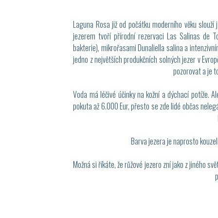
Laguna Rosa již od počátku moderního věku slouží 
jezerem tvoří přírodní rezervaci Las Salinas de T
bakterie), mikrořasami Dunaliella salina a intenzivn
jedno z největších produkčních solných jezer v Evro
pozorovat a je t
Voda má léčivé účinky na kožní a dýchací potíže. Al
pokuta až 6.000 Eur, přesto se zde lidé občas nelegá
Barva jezera je naprosto kouzel
Možná si říkáte, že růžové jezero zní jako z jiného sv
p