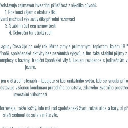
dstavuje zajímavou investiční příležitost z několika důvodů:
1. Rostoucí zájem o ekoturistiku
ovaná možnost výstavby díky přírodní rezervaci
3. Stabilní růst cen nemovitostí
4. Celoroční turistický ruch
 Laguny Rosa žije po celý rok. Mírné zimy s průměrnými teplotami kolem 18 
řírodě, společenské aktivity bez sezónních výkyvů, a tím také stabilní příjmy 
komplexy s bazény, tradiční španělské vily či luxusní rezidence s jedinečným 
jezero.
jen o čtyřech stěnách - kupujete si kus unikátního světa, kde se snoubí příro
tavuje vzácnou kombinaci přírodního bohatství, zdravého životního prostředí
investiční příležitosti.
orrevieja, takže každý, kdo má rád společenský život, rušné ulice a bary, si př
stačí sednout do auta a máte vše.