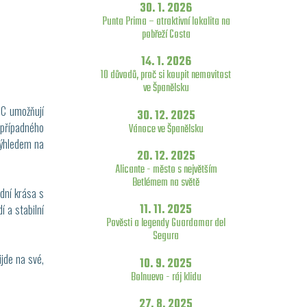
30. 1. 2026
Punta Prima – atraktivní lokalita na
pobřeží Costa
14. 1. 2026
10 důvodů, proč si koupit nemovitost
ve Španělsku
°C umožňují
30. 12. 2025
z případného
Vánoce ve Španělsku
výhledem na
20. 12. 2025
Alicante - město s největším
Betlémem na světě
dní krása s
11. 11. 2025
 a stabilní
Pověsti a legendy Guardamar del
Segura
ijde na své,
10. 9. 2025
Bolnuevo - ráj klidu
27. 8. 2025