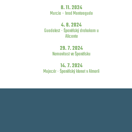
8. 11. 2024
Murcia – hrad Monteagudo
4. 8. 2024
Guadalest - Španělský drahokam u
Alicante
29. 7. 2024
Nemovitost ve Španělsku
14. 7. 2024
Mojacár - Španělský klenot v Almeríi