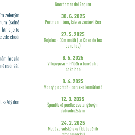
Guardamar del Segura
ním zeleným
30. 6. 2025
rium (solné
Portman – tam, kde se zastavil čas
itr, a je to
27. 5. 2025
je zde chodí
Rojales - Dům mušlí (La Casa de las
conchas)
6. 5. 2025
 nám hrozila
Villajoyosa – Příběh o barvách a
sně nadnáší.
čokoládě
8. 4. 2025
Modrý plachtař - paruska komůrkatá
12. 3. 2025
ít každý den
Španělská paella: cesta rýžovým
dobrodružstvím
24. 2. 2025
Medúza volské oko (kloboučník
středomořský)