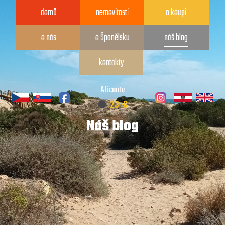
domů
nemovitosti
o koupi
o nás
o Španělsku
náš blog
kontakty
Alicante
o
23
C
Náš blog