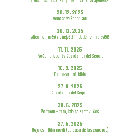
10 důvodů, proč si koupit nemovitost ve Španělsku
30. 12. 2025
Vánoce ve Španělsku
20. 12. 2025
Alicante - město s největším Betlémem na světě
11. 11. 2025
Pověsti a legendy Guardamar del Segura
10. 9. 2025
Bolnuevo - ráj klidu
27. 8. 2025
Guardamar del Segura
30. 6. 2025
Portman – tam, kde se zastavil čas
27. 5. 2025
Rojales - Dům mušlí (La Casa de las conchas)