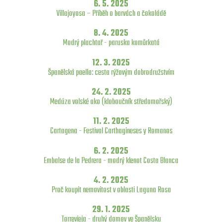
6. 5. 2025
Villajoyosa – Příběh o barvách a čokoládě
8. 4. 2025
Modrý plachtař - paruska komůrkatá
12. 3. 2025
Španělská paella: cesta rýžovým dobrodružstvím
24. 2. 2025
Medúza volské oko (kloboučník středomořský)
11. 2. 2025
Cartagena - Festival Carthagineses y Romanos
6. 2. 2025
Embalse de la Pedrera - modrý klenot Costa Blanca
4. 2. 2025
Proč koupit nemovitost v oblasti Laguna Rosa
29. 1. 2025
Torrevieja - druhý domov ve Španělsku