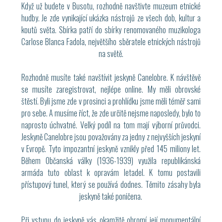
Když už budete v Busotu, rozhodně navštivte muzeum etnické
hudby. Je zde vynikající ukázka nástrojů ze všech dob, kultur a
koutů světa. Sbírka patří do sbírky renomovaného muzikologa
Carlose Blanca Fadola, největšího sběratele etnických nástrojů
na světě.
Rozhodně musíte také navštívit jeskyně Canelobre. K návštěvě
se musíte zaregistrovat, nejlépe online. My měli obrovské
štěstí. Byli jsme zde v prosinci a prohlídku jsme měli téměř sami
pro sebe. A musíme říct, že zde určitě nejsme naposledy, bylo to
naprosto úchvatné. Velký podíl na tom mají výborní průvodci.
Jeskyně Canelobre jsou považovány za jedny z nejvyšších jeskyní
v Evropě. Tyto impozantní jeskyně vznikly před 145 miliony let.
Během Občanská války (1936-1939) využila republikánská
armáda tuto oblast k opravám letadel. K tomu postavili
přístupový tunel, který se používá dodnes. Těmito zásahy byla
jeskyně také poničena.
Při vstupu do jeskyně vás okamžitě ohromí její monumentální