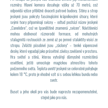
rozměry. Hlavní komora dosahuje výšky až 70 metrů, což
odpovídá výšce přibližně dvaceti patrové budovy. Stěny a strop
jeskyně jsou pokryty fascinujícími krápníkovými útvary, které
svými tvary připomínají svícny – odtud pochází název jeskyně
„Canelobre“, což ve španělštině znamená „svícen“. Návštěvníci
mohou obdivovat různorodé formace, od mohutných
stalagmitů rostoucích ze země až po jemné stalaktity visící ze
stropu. Zvláště působivé jsou „záclony“ – tenké vápencové
desky, které vypadají jako průsvitné závěsy zavěšené v prostoru.
Hra světel a stínů, kterou vytvářejí důmyslně rozmístěná
osvětlení, ještě umocňuje magickou atmosféru tohoto
podzemního světa. Teplota uvnitř jeskyně se celoročně pohybuje
kolem 18 °C, proto je vhodné vzít si s sebou lehkou bundu nebo
svetr.
Busot a jeho okolí pro vás bude naprosto nezapomenutelné,
stejně jako pro nás.