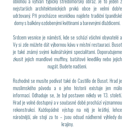
oblohou a vytváří typický středomořský obraz. Je to jeden z
nejstarších architektonických prvků obce je velmi dobře
udržovaný. Při procházce vesničkou najdete tradiční španělské
domy s balkóny ozdobenými květinami a barevnými dlaždicemi.
Srdcem vesnice je náměstí, kde se schází všichni obyvatelé a
Vy si zde můžete dát výbornou kávu v místní restauraci. Busot
je také známý svými kulinářskými specialitami. Doporučujeme
zkusit jejich mandlové muffiny, batátové knedlíky nebo jejich
nugát. Budete nadšeni.
Rozhodně se musíte podívat také do Castillo de Busot. Hrad je
muslimského původu a o jeho historii existuje jen málo
informací. Odhaduje se, že byl postaven někdy ve 13. století.
Hrad je volně dostupný a v současné době prochází významnou
rekonstrukcí. Každopádně výstup na něj je krátký, lehce
náročnější, ale stojí za to – jsou odsud nádherné výhledy do
krajiny.