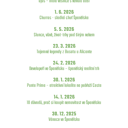
Ojós – malá vesnice s velkou duší
1. 6. 2026
Churros - sladká chuť Španělska
5. 5. 2026
Slunce, vůně, život-trhy pod širým nebem
23. 3. 2026
Tajemné legendy z Busotu u Alicante
24. 2. 2026
Developeři ve Španělsku – španělský realitní trh
30. 1. 2026
Punta Prima – atraktivní lokalita na pobřeží Costa
14. 1. 2026
10 důvodů, proč si koupit nemovitost ve Španělsku
30. 12. 2025
Vánoce ve Španělsku