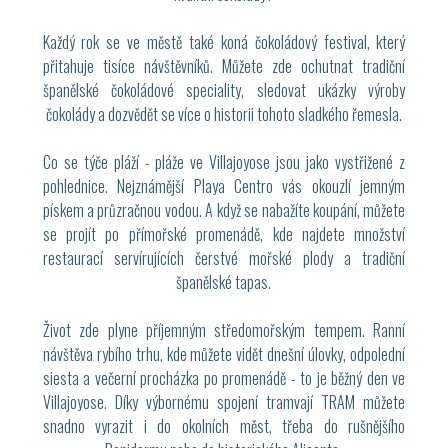
Každý rok se ve městě také koná čokoládový festival, který
přitahuje tisíce návštěvníků. Můžete zde ochutnat tradiční
španělské čokoládové speciality, sledovat ukázky výroby
čokolády a dozvědět se více o historii tohoto sladkého řemesla.
Co se týče pláží - pláže ve Villajoyose jsou jako vystřižené z
pohlednice. Nejznámější Playa Centro vás okouzlí jemným
pískem a průzračnou vodou. A když se nabažíte koupání, můžete
se projít po přímořské promenádě, kde najdete množství
restaurací servírujících čerstvé mořské plody a tradiční
španělské tapas.
Život zde plyne příjemným středomořským tempem. Ranní
návštěva rybího trhu, kde můžete vidět dnešní úlovky, odpolední
siesta a večerní procházka po promenádě - to je běžný den ve
Villajoyose. Díky výbornému spojení tramvají TRAM můžete
snadno vyrazit i do okolních měst, třeba do rušnějšího