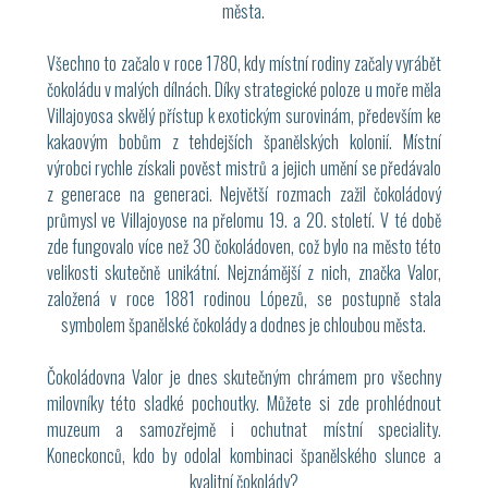
města.
Všechno to začalo v roce 1780, kdy místní rodiny začaly vyrábět
čokoládu v malých dílnách. Díky strategické poloze u moře měla
Villajoyosa skvělý přístup k exotickým surovinám, především ke
kakaovým bobům z tehdejších španělských kolonií. Místní
výrobci rychle získali pověst mistrů a jejich umění se předávalo
z generace na generaci. Největší rozmach zažil čokoládový
průmysl ve Villajoyose na přelomu 19. a 20. století. V té době
zde fungovalo více než 30 čokoládoven, což bylo na město této
velikosti skutečně unikátní. Nejznámější z nich, značka Valor,
založená v roce 1881 rodinou Lópezů, se postupně stala
symbolem španělské čokolády a dodnes je chloubou města.
Čokoládovna Valor je dnes skutečným chrámem pro všechny
milovníky této sladké pochoutky. Můžete si zde prohlédnout
muzeum a samozřejmě i ochutnat místní speciality.
Koneckonců, kdo by odolal kombinaci španělského slunce a
kvalitní čokolády?