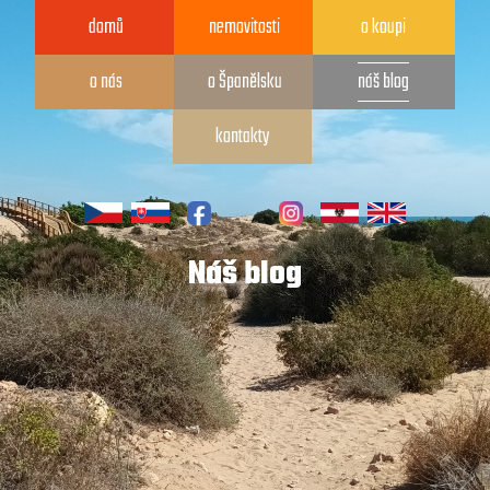
domů
nemovitosti
o koupi
o nás
o Španělsku
náš blog
kontakty
Náš blog