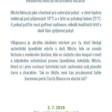
Benidormu nebo do historického Alicante.
Místní klima je jako stvořené pro celoroční pobyt - v zimě teploty
neklesají pod příjemných 18°C a v létě se pohybují kolem 25°C.
A pokud patříte mezi golfové nadšence, několik kvalitních hřišť v
okolí Vám zpříjemní pobyt.
Villajoyosa je zkrátka ideálním místem pro ty, kteří hledají
autentické španělské město s duší. Město, kde se snoubí
historie s moderním životem, kde se můžete ráno koupat v moři
a odpoledne ochutnávat pravou španělskou čokoládu. Město,
které si i přes rostoucí turistický ruch zachovává svůj původní
šarm a charakter. Tak co říkáte, není čas prozkoumat tuhle
barevnou perlu Costa Blanca na vlastní oči?
2. 7. 2026