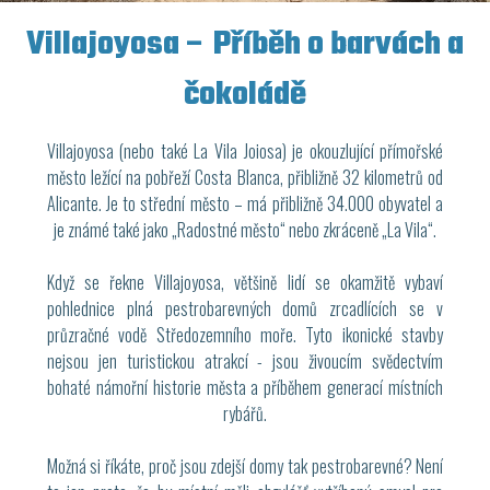
Villajoyosa – Příběh o barvách a
čokoládě
Villajoyosa (nebo také La Vila Joiosa) je okouzlující přímořské
město ležící na pobřeží Costa Blanca, přibližně 32 kilometrů od
Alicante. Je to střední město – má přibližně 34.000 obyvatel a
je známé také jako „Radostné město“ nebo zkráceně „La Vila“.
Když se řekne Villajoyosa, většině lidí se okamžitě vybaví
pohlednice plná pestrobarevných domů zrcadlících se v
průzračné vodě Středozemního moře. Tyto ikonické stavby
nejsou jen turistickou atrakcí - jsou živoucím svědectvím
bohaté námořní historie města a příběhem generací místních
rybářů.
Možná si říkáte, proč jsou zdejší domy tak pestrobarevné? Není