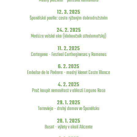
Modrý plachtař - paruska komůrkatá
12. 3. 2025
Španělská paella: cesta rýžovým dobrodružstvím
24. 2. 2025
Medúza volské oko (kloboučník středomořský)
11. 2. 2025
Cartagena - Festival Carthagineses y Romanos
6. 2. 2025
Embalse de la Pedrera - modrý klenot Costa Blanca
4. 2. 2025
Proč koupit nemovitost v oblasti Laguna Rosa
29. 1. 2025
Torrevieja - druhý domov ve Španělsku
28. 1. 2025
Busot - výlety v okolí Alicante