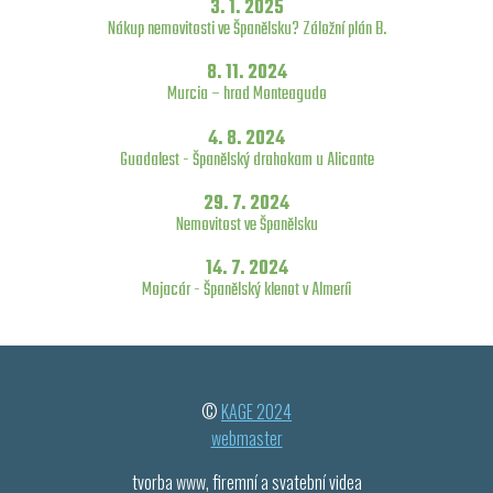
3. 1. 2025
Nákup nemovitosti ve Španělsku? Záložní plán B.
8. 11. 2024
Murcia – hrad Monteagudo
4. 8. 2024
Guadalest - Španělský drahokam u Alicante
29. 7. 2024
Nemovitost ve Španělsku
14. 7. 2024
Mojacár - Španělský klenot v Almeríi
©
KAGE 2024
webmaster
tvorba www, firemní a svatební videa