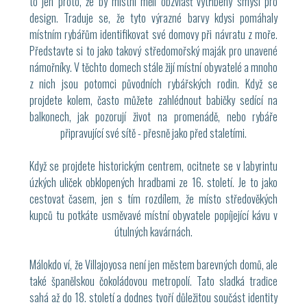
to jen proto, že by místní měli obzvlášť vytříbený smysl pro
design. Traduje se, že tyto výrazné barvy kdysi pomáhaly
místním rybářům identifikovat své domovy při návratu z moře.
Představte si to jako takový středomořský maják pro unavené
námořníky. V těchto domech stále žijí místní obyvatelé a mnoho
z nich jsou potomci původních rybářských rodin. Když se
projdete kolem, často můžete zahlédnout babičky sedící na
balkonech, jak pozorují život na promenádě, nebo rybáře
připravující své sítě - přesně jako před staletími.
Když se projdete historickým centrem, ocitnete se v labyrintu
úzkých uliček obklopených hradbami ze 16. století. Je to jako
cestovat časem, jen s tím rozdílem, že místo středověkých
kupců tu potkáte usměvavé místní obyvatele popíjející kávu v
útulných kavárnách.
Málokdo ví, že Villajoyosa není jen městem barevných domů, ale
také španělskou čokoládovou metropolí. Tato sladká tradice
sahá až do 18. století a dodnes tvoří důležitou součást identity