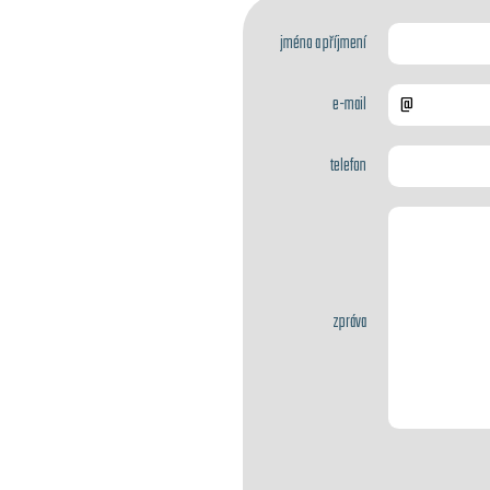
jméno a příjmení
e-mail
telefon
zpráva