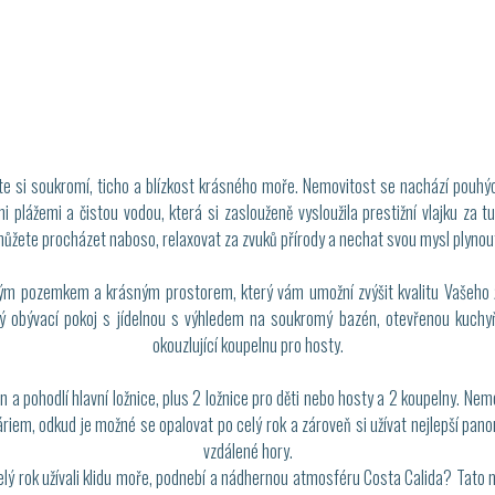
ijete si soukromí, ticho a blízkost krásného moře. Nemovitost se nachází pou
lážemi a čistou vodou, která si zaslouženě vysloužila prestižní vlajku za tur
ůžete procházet naboso, relaxovat za zvuků přírody a nechat svou mysl plynou
ým pozemkem a krásným prostorem, který vám umožní zvýšit kvalitu Vašeho ži
ý obývací pokoj s jídelnou s výhledem na soukromý bazén, otevřenou kuchyň 
okouzlující koupelnu pro hosty.
n a pohodlí hlavní ložnice, plus 2 ložnice pro děti nebo hosty a 2 koupelny. Ne
iem, odkud je možné se opalovat po celý rok a zároveň si užívat nejlepší pano
vzdálené hory.
celý rok užívali klidu moře, podnebí a nádhernou atmosféru Costa Calida? Tato n