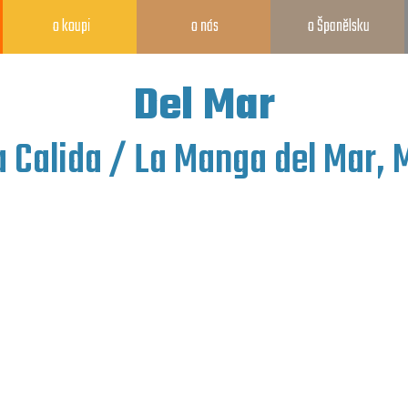
o koupi
o nás
o Španělsku
Del Mar
a Calida / La Manga del Mar, 