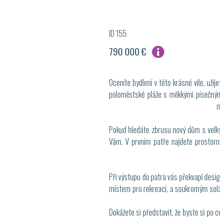
ID 155
790 000 €
Oceníte bydlení v této krásné vile, už
poloměstské pláže s měkkými písečnými p
m
Pokud hledáte zbrusu nový dům s velk
Vám. V prvním patře najdete prostorn
Při výstupu do patra vás překvapí desig
místem pro rekreaci, a soukromým solár
Dokážete si představit, že byste si po 