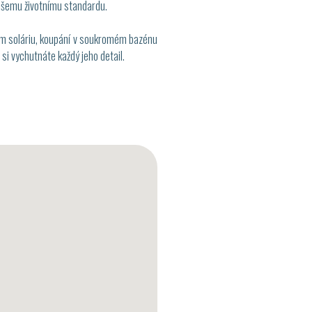
vašemu životnímu standardu.
ém soláriu, koupání v soukromém bazénu
si vychutnáte každý jeho detail.