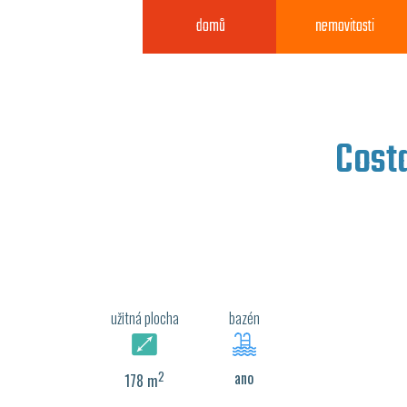
domů
nemovitosti
Cost
užitná plocha
bazén
2
ano
178 m