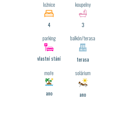
ložnice
koupelny
4
3
parking
balkón/terasa
vlastní stání
terasa
moře
solárium
ano
ano