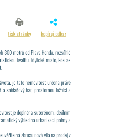
tisk stránky
kopíruj odkaz
hých 300 metrů od Playa Honda, rozsáhlé
istickou kvalitu. Idylické místo, kde se
t.
vota, je tato nemovitost určena právě
a snídaňový bar, prostornou ložnici a
movitost je doplněna suterénem, ideálním
ramatický výhled na urbanizaci, palmy a
euvěřitelná zbrusu nová vila na prodej v