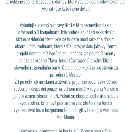
prosklené jídelně. Bezesporu domov, který vás obklopí a díky kterému si
vychutnáte každý jeho detail.
Vybudujte si nový a zdravý život v této nemovitosti se 4
ložnicemi a 3 koupelnami, kde budete součástí exkluzivní a
klidné rezidenční čtvrti, kde se budete moci setkat s dalšími
okouzlujícími rodinami, které sdílejí stejný vkus jako vy. Tento
projekt nemohl mít lepší polohu: nachází se pouhé 3 minuty
chůze od krásné Playa Honda (Cartagena) a velmi blízko
slavného regionálního parku Calblanque, který je považován za
přírodní ráj Murcie.
Žít po celý rok na slunci a užívat si příjemné procházky léčivou
vodou je k dispozici pouze na jednom místě: v regionu Murcia a
jeho krásném slaném moři. Pokud se chcete postarat o sebe a
svou rodinu, tato nově postavená vila, skvěle navržená s
vysokou kvalitou a bezpečnou technologií, vás spojí s wellness
Mar Menor.
Dokážete si představit, že byste si 365 dní v roce užívali