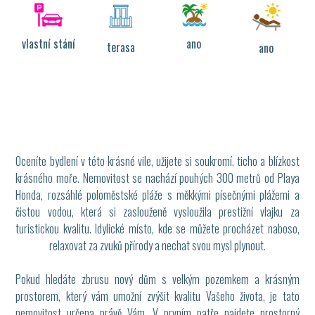
vlastní stání
ano
terasa
ano
Oceníte bydlení v této krásné vile, užijete si soukromí, ticho a blízkost
krásného moře. Nemovitost se nachází pouhých 300 metrů od Playa
Honda, rozsáhlé poloměstské pláže s měkkými písečnými plážemi a
čistou vodou, která si zaslouženě vysloužila prestižní vlajku za
turistickou kvalitu. Idylické místo, kde se můžete procházet naboso,
relaxovat za zvuků přírody a nechat svou mysl plynout.
Pokud hledáte zbrusu nový dům s velkým pozemkem a krásným
prostorem, který vám umožní zvýšit kvalitu Vašeho života, je tato
nemovitost určena právě Vám. V prvním patře najdete prostorný