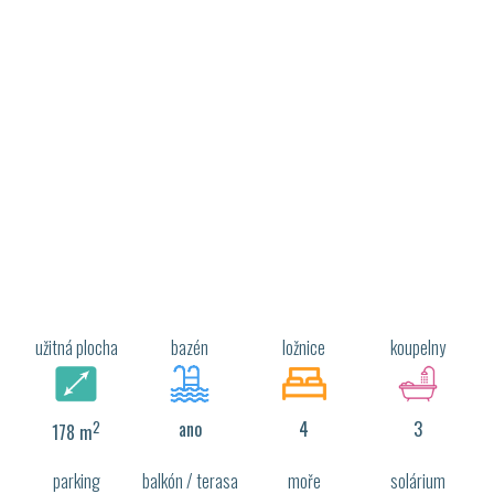
užitná plocha
bazén
ložnice
koupelny
2
ano
4
3
178 m
parking
balkón / terasa
moře
solárium