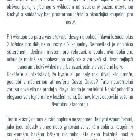
obývací pokoj s jídelnou s výhledem na soukromý bazén, otevřenou
kuchyň a snídaňový bar, prostornou ložnici a okouzlující koupelnu pro
hosty.
Při výstupu do patra vás překvapí design a pohodlí hlavní ložnice, plus
2 ložnice pro děti nebo hosty a 2 koupelny. Nemovitost je doplněna
suterénem, ideálním místem pro rekreaci, a soukromým soláriem,
odkud je možné se opalovat po celý rok a zároveň si užívat nejlepší
panoramatický výhled na urbanizaci, palmy a vzdálené hory.
Dokážete si představit, že byste si po celý rok užívali klidu moře,
podnebí a nádhernou atmosféru Costa Calida? Tato neuvěřitelná
zbrusu nová vila na prodej v Playa Honda je perfektní. Nabízí pohodlí a
eleganci ve stejné míře v každém rohu. Domov, který odpovídá vašemu
životnímu standardu.
Tento krásný domov si rádi naplníte nezapomenutelnými vzpomínkami,
jako jsou západy slunce nebo grilování ve velkém soláriu, koupání v
soukromém bazénu během dlouhého léta nebo hvězdné noci v