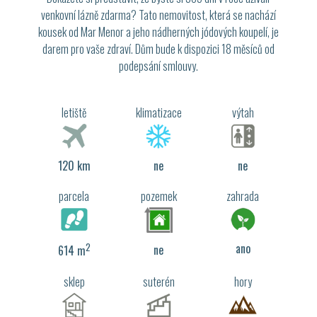
venkovní lázně zdarma? Tato nemovitost, která se nachází
kousek od Mar Menor a jeho nádherných jódových koupelí, je
darem pro vaše zdraví. Dům bude k dispozici 18 měsíců od
podepsání smlouvy.
letiště
klimatizace
výtah
120 km
ne
ne
parcela
pozemek
zahrada
2
ano
ne
614 m
sklep
suterén
hory