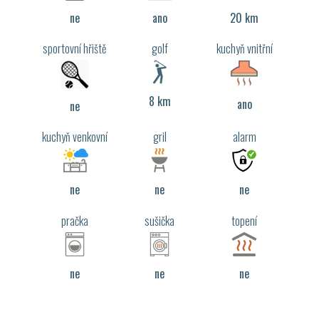
ne
ano
20 km
sportovní hřiště
golf
kuchyň vnitřní
8 km
ano
ne
kuchyň venkovní
gril
alarm
ne
ne
ne
pračka
sušička
topení
ne
ne
ne