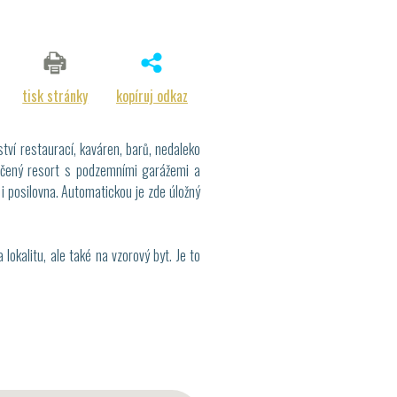
tisk stránky
kopíruj odkaz
ství restaurací, kaváren, barů, nedaleko
pečený resort s podzemními garážemi a
i posilovna. Automatickou je zde úložný
lokalitu, ale také na vzorový byt. Je to