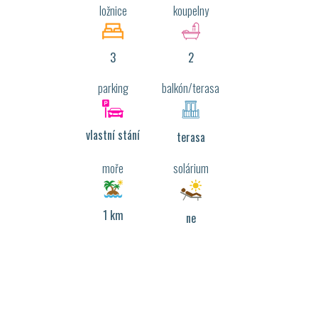
ložnice
koupelny
3
2
parking
balkón/terasa
vlastní stání
terasa
moře
solárium
1 km
ne