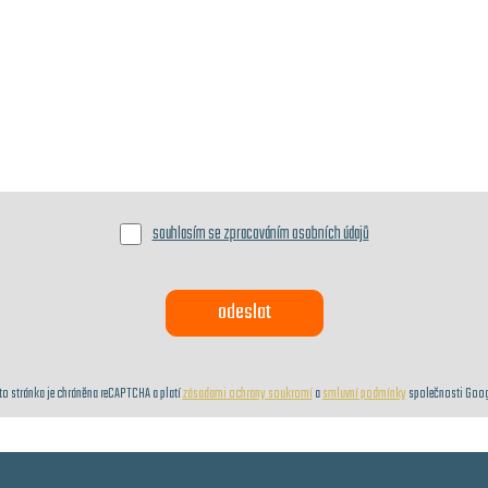
souhlasím se zpracováním osobních údajů
to stránka je chráněna reCAPTCHA a platí
zásadami ochrany soukromí
a
smluvní podmínky
společnosti Goog