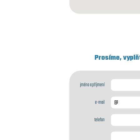
Prosíme, vyplň
jméno a příjmení
e-mail
telefon