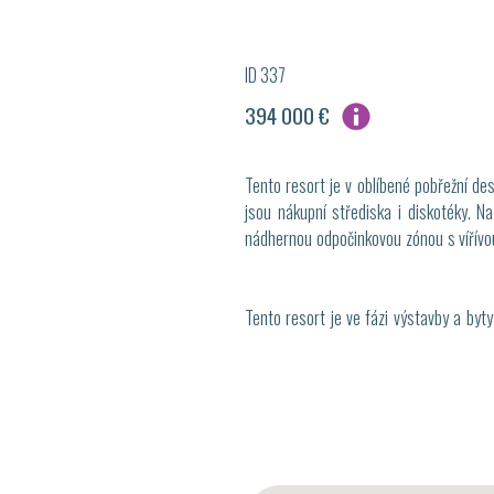
ID 337
394 000 €
Tento resort je v oblíbené pobřežní des
jsou nákupní střediska i diskotéky. 
nádhernou odpočinkovou zónou s vířívou
Tento resort je ve fázi výstavby a byty