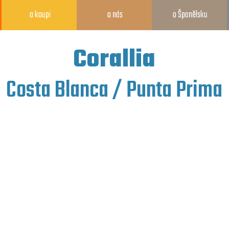
o koupi
o nás
o Španělsku
Corallia
Costa Blanca / Punta Prima