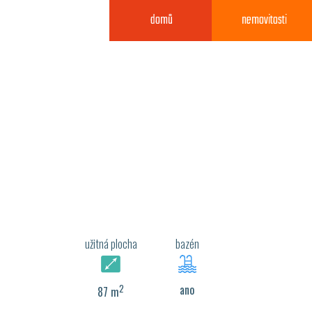
domů
nemovitosti
užitná plocha
bazén
2
ano
87 m