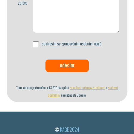
zpráva
souhlasím se zpracováním osobních údajů
Tato stránka je chráněna reCAPTCHA a platí
zásadami ochrany soukromí
a
smluvní
podmínky
společnosti Google.
©
KAGE 2024