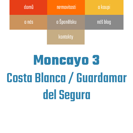
domů
nemovitosti
o koupi
o nás
o Španělsku
náš blog
kontakty
Moncayo 3
Costa Blanca / Guardamar
del Segura