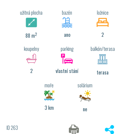
užitná plocha
bazén
ložnice
2
ano
2
88 m
koupelny
parking
balkón/terasa
2
vlastní stání
terasa
moře
solárium
3 km
ne
ID 263