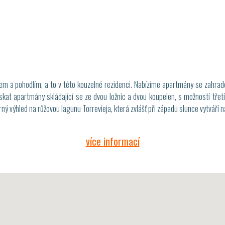
em a pohodlím, a to v této kouzelné rezidenci. Nabízíme apartmány se zahra
at apartmány skládající se ze dvou ložnic a dvou koupelen, s možností třetí 
 výhled na růžovou lagunu Torrevieja, která zvlášť při západu slunce vytváří n
více informací