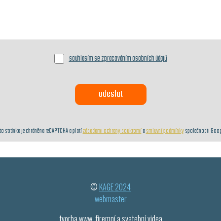
souhlasím se zpracováním osobních údajů
to stránka je chráněna reCAPTCHA a platí
zásadami ochrany soukromí
a
smluvní podmínky
společnosti Goog
©
KAGE 2024
webmaster
tvorba www, firemní a svatební videa