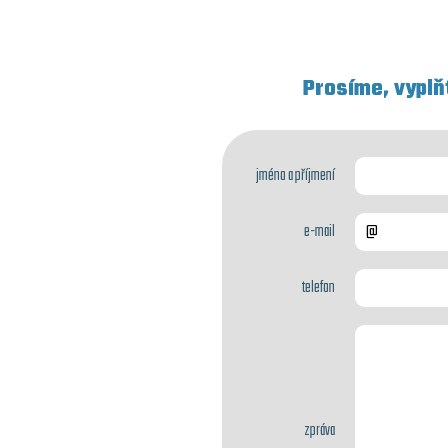
Prosíme, vyplň
jméno a příjmení
e-mail
telefon
zpráva