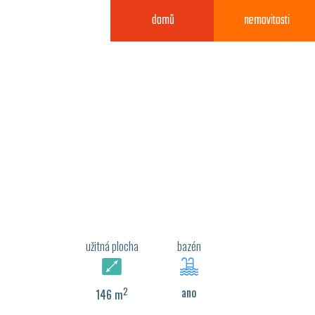
domů
nemovitosti
užitná plocha
bazén
2
ano
146 m