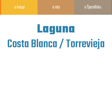
o koupi
o nás
o Španělsku
Laguna
Costa Blanca / Torrevieja