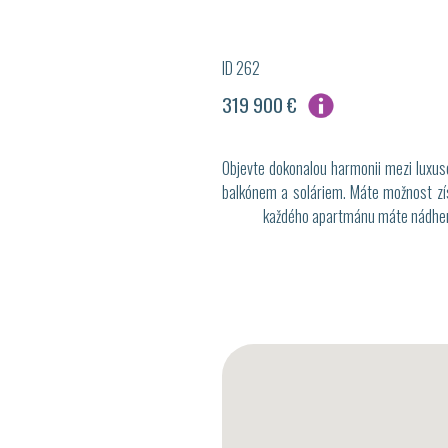
ID 262
319 900 €
Objevte dokonalou harmonii mezi luxus
balkónem a soláriem. Máte možnost získ
každého apartmánu máte nádherný