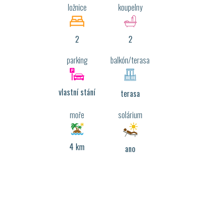
ložnice
koupelny
2
2
parking
balkón/terasa
vlastní stání
terasa
moře
solárium
4 km
ano