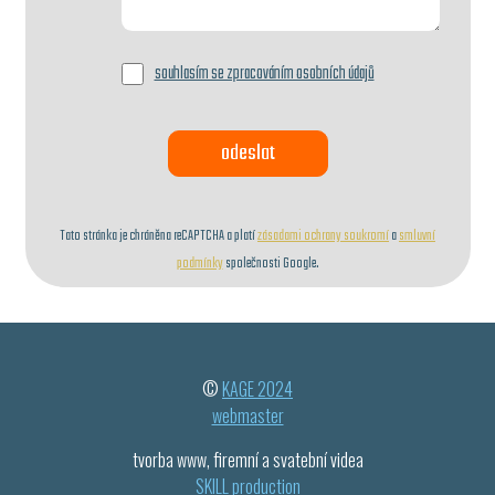
souhlasím se zpracováním osobních údajů
Tato stránka je chráněna reCAPTCHA a platí
zásadami ochrany soukromí
a
smluvní
podmínky
společnosti Google.
©
KAGE 2024
webmaster
tvorba www, firemní a svatební videa
SKILL production