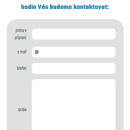
hodin Vás budeme kontaktovat:
jméno a
příjmení
e-mail
telefon
zpráva