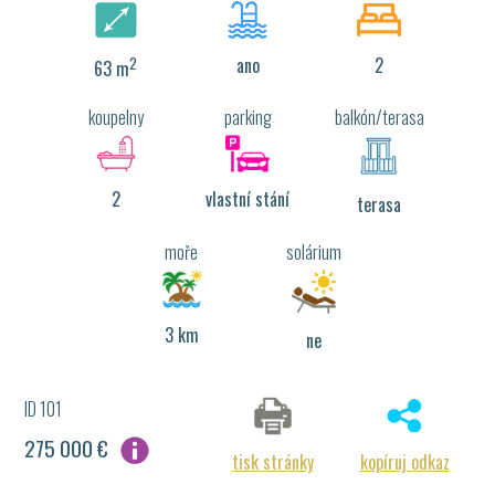
2
ano
2
63 m
koupelny
parking
balkón/terasa
2
vlastní stání
terasa
moře
solárium
3 km
ne
ID 101
275 000 €
tisk stránky
kopíruj odkaz