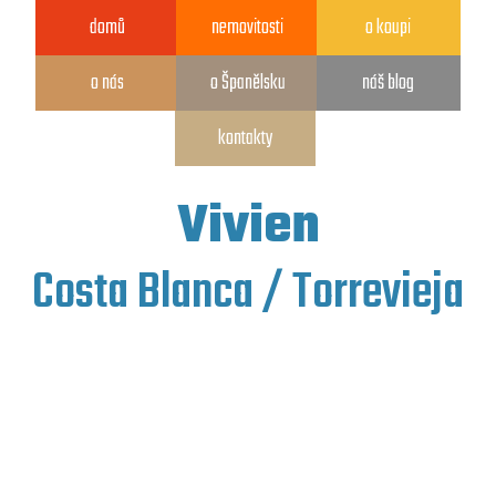
domů
nemovitosti
o koupi
o nás
o Španělsku
náš blog
kontakty
Vivien
Costa Blanca / Torrevieja