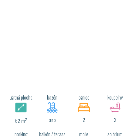
užitná plocha
bazén
ložnice
koupelny
2
ano
2
2
62 m
parking
balkón / terasa
moře
solárium