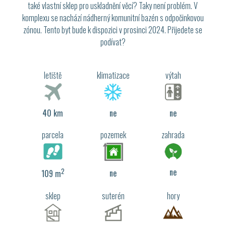
také vlastní sklep pro uskladnění věcí? Taky není problém. V
komplexu se nachází nádherný komunitní bazén s odpočinkovou
zónou. Tento byt bude k dispozici v prosinci 2024. Přijedete se
podívat?
letiště
klimatizace
výtah
40 km
ne
ne
parcela
pozemek
zahrada
2
ne
ne
109 m
sklep
suterén
hory