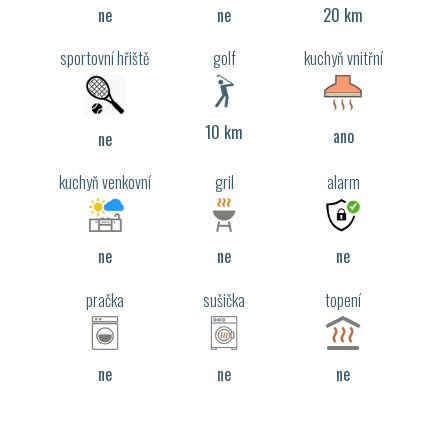
ne
ne
20 km
sportovní hřiště
golf
kuchyň vnitřní
10 km
ano
ne
kuchyň venkovní
gril
alarm
ne
ne
ne
pračka
sušička
topení
ne
ne
ne