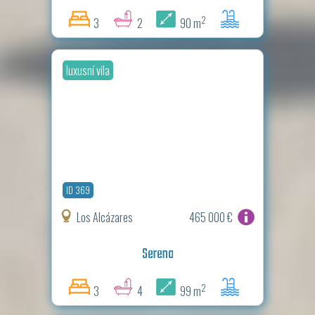
2
3
2
90 m
luxusní vila
ID 369
Los Alcázares
465 000 €
Serena
2
3
4
99 m