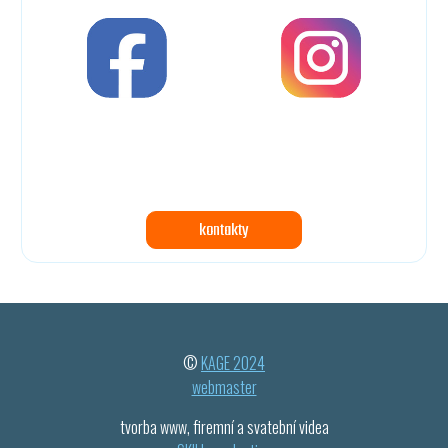
kontakty
©
KAGE 2024
webmaster
tvorba www, firemní a svatební videa