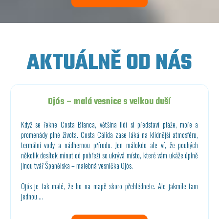
AKTUÁLNĚ OD NÁS
Ojós – malá vesnice s velkou duší
Když se řekne Costa Blanca, většina lidí si představí pláže, moře a
promenády plné života. Costa Cálida zase láká na klidnější atmosféru,
termální vody a nádhernou přírodu. Jen málokdo ale ví, že pouhých
několik desítek minut od pobřeží se ukrývá místo, které vám ukáže úplně
jinou tvář Španělska – malebná vesnička Ojós.
Ojós je tak malé, že ho na mapě skoro přehlédnete. Ale jakmile tam
jednou …