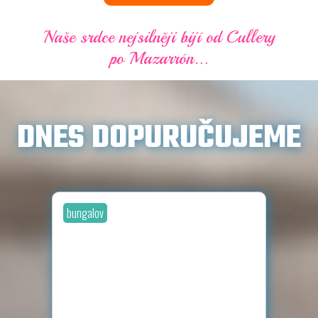
Naše srdce nejsilněji bijí od Cullery
po Mazarrón...
DNES DOPURUČUJEME
bungalov