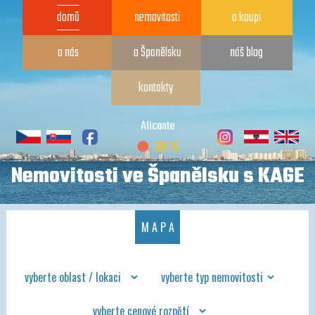
domů
nemovitosti
o koupi
o nás
o Španělsku
náš blog
kontakty
Alicante
o
30
C
Nemovitosti ve Španělsku s KAGE
M A P A