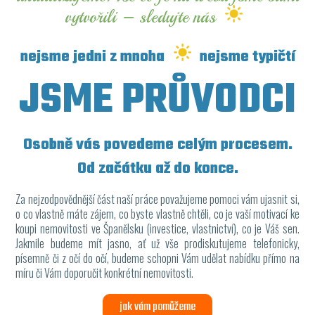
vytvořili – sledujte nás
nejsme jedni z mnoha
nejsme typičtí
JSME PRŮVODCI
Osobně vás povedeme celým procesem.
Od začátku až do konce.
Za nejzodpovědnější část naší práce považujeme pomoci vám ujasnit si,
o co vlastně máte zájem, co byste vlastně chtěli, co je vaší motivací ke
koupi nemovitosti ve Španělsku (investice, vlastnictví), co je Váš sen.
Jakmile budeme mít jasno, ať už vše prodiskutujeme telefonicky,
písemně či z očí do očí, budeme schopni Vám udělat nabídku přímo na
míru či Vám doporučit konkrétní nemovitosti.
jak vám pomůžeme