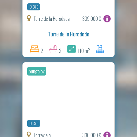
ID 378
Torre de la Horadada
339 000 €
Torre de la Horadada
2
2
2
110 m
bungalov
ID 376
Torrevieja
330 000 €