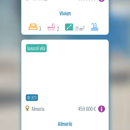
Vivien
2
3
2
71 m
luxusní vila
ID 373
Almería
459 000 €
Almería